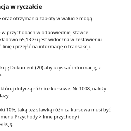
cja w ryczałcie
 oraz otrzymania zapłaty w walucie mogą 
 je w przychodach w odpowiedniej stawce.
kładowo 65,13 zł i jest widoczna w zestawieniu 
linię i przejść na informację o transakcji.
cję Dokument (20) aby uzyskać informację, z 
.
a, której dotyczą różnice kursowe. Nr 1008, należy 
daży.
ki 10%, taką też stawką różnica kursowa musi być 
menu Przychody > Inne przychody i 
akcję.