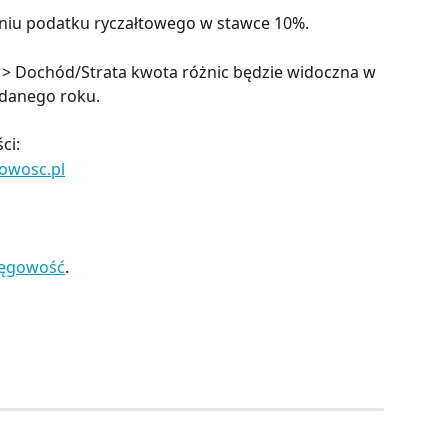
zeniu podatku ryczałtowego w stawce 10%.
> Dochód/Strata kwota różnic będzie widoczna w 
 danego roku.
ci:
owosc.pl
ięgowość
.