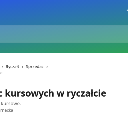
Ryczałt
Sprzedaż
ie
c kursowych w ryczałcie
 kursowe.
arnecka