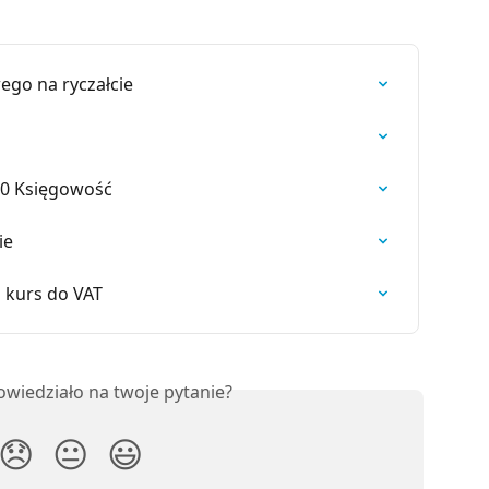
go na ryczałcie
60 Księgowość
ie
i kurs do VAT
owiedziało na twoje pytanie?
😞
😐
😃