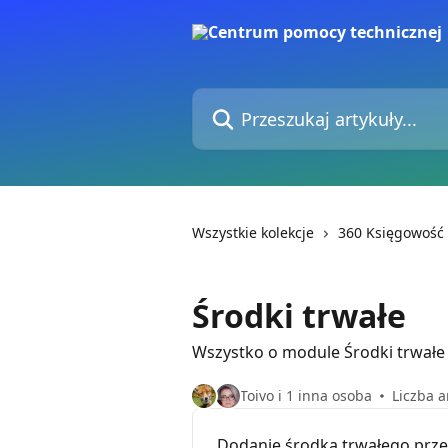
Przejdź do głównej zawartości
Przeszukaj artykuły...
Wszystkie kolekcje
360 Księgowość
Środki trwałe
Wszystko o module Środki trwałe
Toivo i 1 inna osoba
Liczba a
Dodanie środka trwałego prz