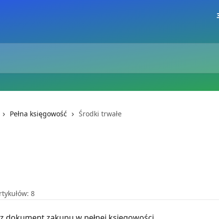
Pełna księgowość
Środki trwałe
rtykułów: 8
ez dokument zakupu w pełnej księgowości