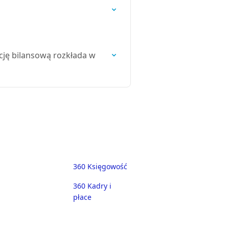
cję bilansową rozkłada w
360 Księgowość
360 Kadry i
płace