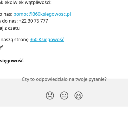
jakiekolwiek wątpliwości:
o nas:
pomoc@360ksiegowosc.pl
do nas: +22 30 75 777
aj z czatu
 naszą stronę
360 Księgowość
y!
Księgowość
Czy to odpowiedziało na twoje pytanie?
😞
😐
😃