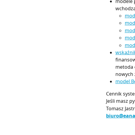
modele p
wchodzą
mode
mode
mode
mode
mode
wskaźni
finansow
metoda o
nowych 
model B
Cennik syste
Jeśli masz py
Tomasz Jastrz
biuro@eanal