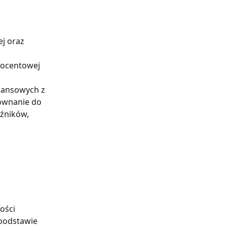
j oraz 
procentowej 
nansowych z 
ównanie do 
źników,
ości 
podstawie 