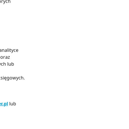
órych 
nalityce 
 oraz 
ch lub 
 księgowych.
r.pl
 lub 