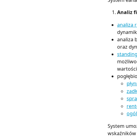
System eanal
Analiz 
analiza 
dynamiki
analiza b
oraz dyn
standin
możliwoś
wartośc
pogłębio
płyn
zadł
spra
ren
ogól
System umoż
wskaźników d