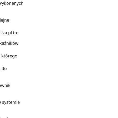
 wykonanych 
lejne 
za.pl to:
kaźników 
, którego 
 do 
ownik 
w systemie 