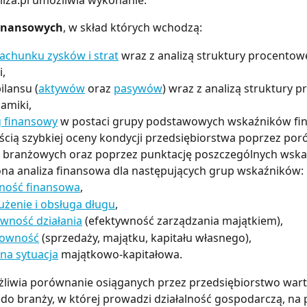
iza.pl umożliwia wykonanie:
finansowych
, w skład których wchodzą:
rachunku zysków i strat
 wraz z analizą struktury procentowe
,
ilansu (
aktywów
 oraz 
pasywów
) wraz z analizą struktury 
amiki,
g finansowy
 w postaci grupy podstawowych wskaźników fi
cią szybkiej oceny kondycji przedsiębiorstwa poprzez por
i branżowych oraz poprzez punktację poszczególnych wska
na analiza finansowa dla następujących grup wskaźników:
ność finansowa
,
użenie i obsługa długu
,
wność działania
 (efektywność zarządzania majątkiem),
towność
 (sprzedaży, majątku, kapitału własnego),
na sytuacja
 majątkowo-kapitałowa.
liwia porównanie osiąganych przez przedsiębiorstwo wart
o branży, w której prowadzi działalność gospodarczą, na 