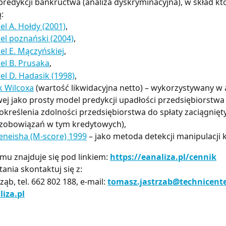
redykcji bankructwa (analiza dyskryminacyjna), w skład kt
:
l A. Hołdy (2001)
,
l poznański (2004)
,
l E. Mączyńskiej
,
l B. Prusaka
,
l D. Hadasik (1998)
,
k Wilcoxa
 (wartość likwidacyjna netto) – wykorzystywany w a
ej jako prosty model predykcji upadłości przedsiębiorstwa
kreślenia zdolności przedsiębiorstwa do spłaty zaciągnięty
zobowiązań w tym kredytowych),
eneisha (M-score) 1999
 – jako metoda detekcji manipulacji
mu znajduje się pod linkiem: 
https://eanaliza.pl/cennik
tania skontaktuj się z:
ąb, tel. 662 802 188, e-mail: 
tomasz.jastrzab@technicente
iza.pl