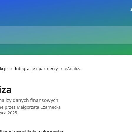
kcje
Integracje i partnerzy
eAnaliza
iza
nalizy danych finansowych
ne przez
Małgorzata Czarnecka
wca 2025