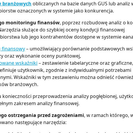
w branżowych
 obliczanych na bazie danych GUS lub analiz
biorstw oznaczonych w systemie jako konkurencja.
go monitoringu finansów
, poprzez rozbudowę analiz o ko
Narzędzia służące do szybkiej oceny kondycji finansowej 
biorstwa lub jego kontrahentów dostępne w systemie eanali
g finansowy
 – umożliwiający porównanie podstawowych ws
ży oraz wykonanie oceny punktowej,
owane wskaźniki
 – zestawienie tabelaryczne oraz graficzne
efiniuje użytkownik, zgodnie z indywidualnymi potrzebami 
znymi. Wskaźniki w tym zestawieniu można odnieść również
ków branżowych.
 konieczności przeprowadzenia analizy pogłębionej, użytk
ełnym zakresem analizy finansowej.
go ostrzegania przed zagrożeniami
, w ramach którego, 
owano następujące narzędzia: