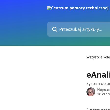
Przejdź do głównej zawartości
Przeszukaj artykuły...
Wszystkie kole
eAnal
System do a
Napisa
16 czer