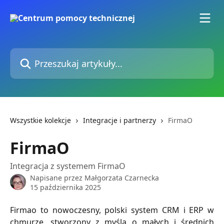
Przejdź do głównej zawartości
Przeszukaj artykuły...
Wszystkie kolekcje
Integracje i partnerzy
FirmaO
FirmaO
Integracja z systemem FirmaO
Napisane przez
Małgorzata Czarnecka
15 października 2025
Firmao to nowoczesny, polski system CRM i ERP w
chmurze, stworzony z myślą o małych i średnich