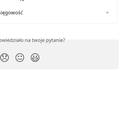
Księgowość
owiedziało na twoje pytanie?
😞
😐
😃