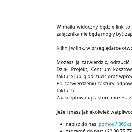
W mailu widoczny będzie link to 
załącznika nie będą mogły być zap
Kliknij w link, w przeglądarce ot
Możesz ją zatwierdzić, odrzuci
Dział, Projekt, Centrum kosztów,
fakturę lub ją odrzucić oraz wpr
Po zatwierdzeniu faktury odpowi
fakturze.
Zaakceptowaną fakturę możesz Z
Jeżeli masz jakiekolwiek wątpliwoś
napisz do nas:
pomoc@360ksi
zadzwoń do nas: +22 30 75 77