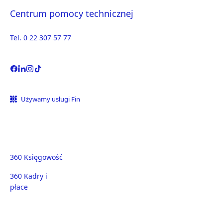
Centrum pomocy technicznej
Tel. 0 22 307 57 77
Używamy usługi Fin
360 Księgowość
360 Kadry i
płace