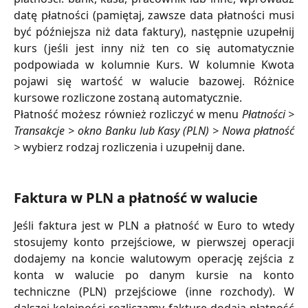
datę płatności (pamiętaj, zawsze data płatności musi
być późniejsza niż data faktury), następnie uzupełnij
kurs (jeśli jest inny niż ten co się automatycznie
podpowiada w kolumnie Kurs. W kolumnie Kwota
pojawi się wartość w walucie bazowej. Różnice
kursowe rozliczone zostaną automatycznie.
Płatność możesz również rozliczyć w menu
Płatności >
Transakcje > okno Banku lub Kasy (PLN) > Nowa płatność
>
wybierz rodzaj rozliczenia i uzupełnij dane.
Faktura w PLN a płatność w walucie
Jeśli faktura jest w PLN a płatność w Euro to wtedy
stosujemy konto przejściowe, w pierwszej operacji
dodajemy na koncie walutowym operację zejścia z
konta w walucie po danym kursie na konto
techniczne (PLN) przejściowe (inne rozchody). W
dalszej kolejności rozliczamy fakturę dodają płatność