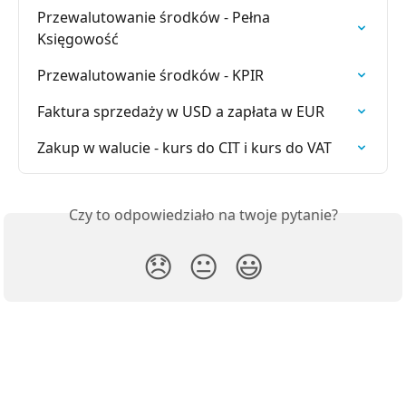
Przewalutowanie środków - Pełna 
Księgowość
Przewalutowanie środków - KPIR
Faktura sprzedaży w USD a zapłata w EUR
Zakup w walucie - kurs do CIT i kurs do VAT
Czy to odpowiedziało na twoje pytanie?
😞
😐
😃