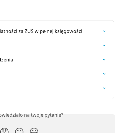
atności za ZUS w pełnej księgowości
dzenia
owiedziało na twoje pytanie?
😞
😐
😃