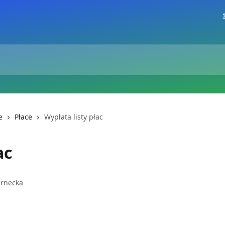
e
Płace
Wypłata listy płac
ac
arnecka